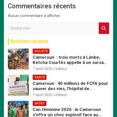
Commentaires récents
Aucun commentaire à afficher.
R
e
c
Articles récents
h
e
SOCIÉTÉ
r
Cameroun : trois morts à Limbe,
c
Ketcha Courtès appelle à un sursaut
h
face aux inondations
e
7 août 2026
editeur
r
SANTÉ
Cameroun : 40 millions de FCFA pour
sauver des vies, l’hôpital de
Bafoussam renforce son centre
7 août 2026
editeur
d’hémodialyse
SPORT
Can féminine 2026 : le Cameroun
s’offre un choc explosif face au