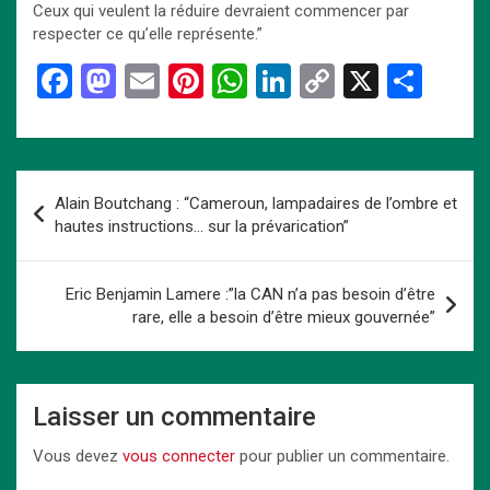
Ceux qui veulent la réduire devraient commencer par
respecter ce qu’elle représente.”
F
M
E
Pi
W
Li
C
X
P
a
a
m
nt
h
n
o
ar
ce
st
ail
er
at
ke
py
ta
b
o
es
s
dI
Li
g
Navigation
Alain Boutchang : “Cameroun, lampadaires de l’ombre et
o
d
t
A
n
n
er
de
hautes instructions… sur la prévarication”
o
o
p
k
l’article
k
n
p
Eric Benjamin Lamere :”la CAN n’a pas besoin d’être
rare, elle a besoin d’être mieux gouvernée”
Laisser un commentaire
Vous devez
vous connecter
pour publier un commentaire.