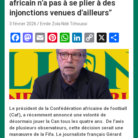
africain n’a pas à se plier à des
injonctions venues d’ailleurs”
3 février 2026
Emile Zola Ndé Tchoussi
F
M
E
Pi
W
Li
C
X
P
a
a
m
nt
h
n
o
ar
ce
st
ail
er
at
ke
py
ta
b
o
es
s
dI
Li
g
o
d
t
A
n
n
er
o
o
p
k
k
n
p
Le président de la Confédération africaine de football
(Caf), a
récemment
annoncé une volonté de
désormais jouer la Can tous les quatre ans. De l’avis
de plusieurs observateurs
,
cette décision serait une
manœuvre de la Fifa.
Le journaliste français Gérard