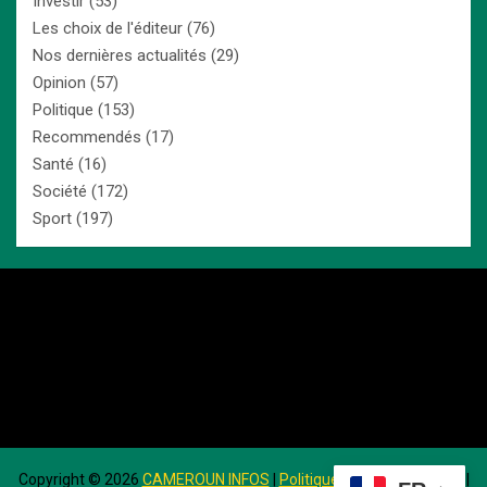
Investir
(53)
Les choix de l'éditeur
(76)
Nos dernières actualités
(29)
Opinion
(57)
Politique
(153)
Recommendés
(17)
Santé
(16)
Société
(172)
Sport
(197)
Copyright ©
2026
CAMEROUN INFOS
|
Politique de Confidentialité
|