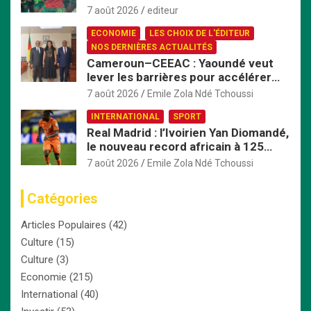
Nigeria en quart de finale
7 août 2026
editeur
ECONOMIE
LES CHOIX DE L'ÉDITEUR
NOS DERNIÈRES ACTUALITÉS
Cameroun–CEEAC : Yaoundé veut
lever les barrières pour accélérer
l’intégration économique
7 août 2026
Emile Zola Ndé Tchoussi
INTERNATIONAL
SPORT
Real Madrid : l’Ivoirien Yan Diomandé,
le nouveau record africain à 125
millions d’euros
7 août 2026
Emile Zola Ndé Tchoussi
Catégories
Articles Populaires
(42)
Culture
(15)
Culture
(3)
Economie
(215)
International
(40)