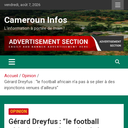
Aller
vendredi, août 7, 2026
au
contenu
Cameroun Infos
L'information à portée de main !
Accueil
Opinion
Gérard Dreyfus : “le football africain n’a pas à se plier à des
injonctions venues d’ailleurs”
OPINION
Gérard Dreyfus : “le football