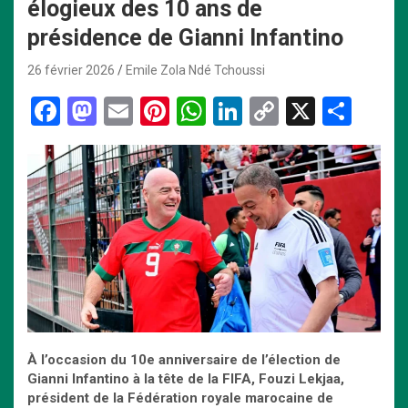
élogieux des 10 ans de
présidence de Gianni Infantino
26 février 2026
Emile Zola Ndé Tchoussi
F
M
E
Pi
W
Li
C
X
P
a
a
m
nt
h
n
o
ar
ce
st
ail
er
at
ke
py
ta
b
o
es
s
dI
Li
g
o
d
t
A
n
n
er
o
o
p
k
k
n
p
À l’occasion du 10e anniversaire de l’élection de
Gianni Infantino à la tête de la FIFA, Fouzi Lekjaa,
président de la Fédération royale marocaine de