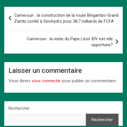
ce
st
ail
er
at
ke
py
ta
b
o
es
s
dI
Li
g
Navigation
Cameroun : la construction de la route Bingambo-Grand
o
d
t
A
n
n
er
de
Zambi confié à Sinohydro pour 38,7 milliards de FCFA
o
o
p
k
l’article
k
n
p
Cameroun : la visite du Pape Léon XIV est-elle
opportune?
Laisser un commentaire
Vous devez
vous connecter
pour publier un commentaire.
Rechercher
Rechercher