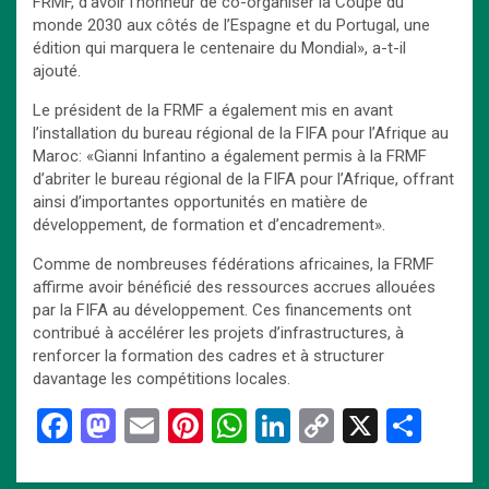
FRMF, d’avoir l’honneur de co-organiser la Coupe du
monde 2030 aux côtés de l’Espagne et du Portugal, une
édition qui marquera le centenaire du Mondial», a-t-il
ajouté.
Le président de la FRMF a également mis en avant
l’installation du bureau régional de la FIFA pour l’Afrique au
Maroc: «Gianni Infantino a également permis à la FRMF
d’abriter le bureau régional de la FIFA pour l’Afrique, offrant
ainsi d’importantes opportunités en matière de
développement, de formation et d’encadrement».
Comme de nombreuses fédérations africaines, la FRMF
affirme avoir bénéficié des ressources accrues allouées
par la FIFA au développement. Ces financements ont
contribué à accélérer les projets d’infrastructures, à
renforcer la formation des cadres et à structurer
davantage les compétitions locales.
F
M
E
Pi
W
Li
C
X
P
a
a
m
nt
h
n
o
ar