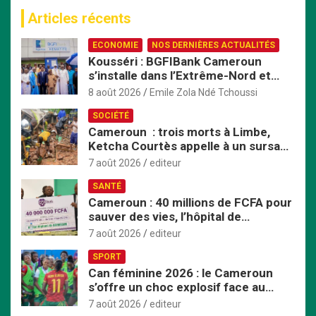
c
Articles récents
h
e
ECONOMIE
NOS DERNIÈRES ACTUALITÉS
r
Kousséri : BGFIBank Cameroun
c
s’installe dans l’Extrême-Nord et
h
mise sur le développement local
e
8 août 2026
Emile Zola Ndé Tchoussi
r
SOCIÉTÉ
Cameroun : trois morts à Limbe,
Ketcha Courtès appelle à un sursaut
face aux inondations
7 août 2026
editeur
SANTÉ
Cameroun : 40 millions de FCFA pour
sauver des vies, l’hôpital de
Bafoussam renforce son centre
7 août 2026
editeur
d’hémodialyse
SPORT
Can féminine 2026 : le Cameroun
s’offre un choc explosif face au
Nigeria en quart de finale
7 août 2026
editeur