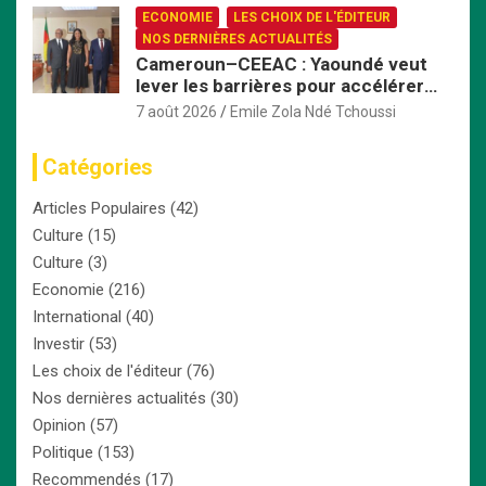
ECONOMIE
LES CHOIX DE L'ÉDITEUR
NOS DERNIÈRES ACTUALITÉS
Cameroun–CEEAC : Yaoundé veut
lever les barrières pour accélérer
l’intégration économique
7 août 2026
Emile Zola Ndé Tchoussi
Catégories
Articles Populaires
(42)
Culture
(15)
Culture
(3)
Economie
(216)
International
(40)
Investir
(53)
Les choix de l'éditeur
(76)
Nos dernières actualités
(30)
Opinion
(57)
Politique
(153)
Recommendés
(17)