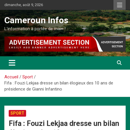
Aller
dimanche, août 9, 2026
au
contenu
Cameroun Infos
L'information à portée de main !
Accueil
Sport
Fifa : Fouzi Lekjaa dresse un bilan élogieux des 10 ans de
présidence de Gianni Infantino
SPORT
Fifa : Fouzi Lekjaa dresse un bilan