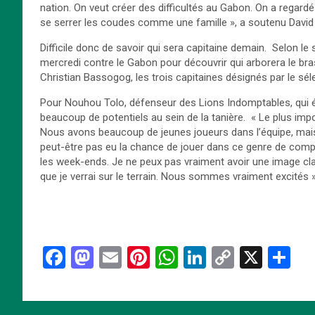
nation. On veut créer des difficultés au Gabon. On a regardé d
se serrer les coudes comme une famille », a soutenu David
Difficile donc de savoir qui sera capitaine demain. Selon le
mercredi contre le Gabon pour découvrir qui arborera le br
Christian Bassogog, les trois capitaines désignés par le sél
Pour Nouhou Tolo, défenseur des Lions Indomptables, qui ét
beaucoup de potentiels au sein de la tanière. « Le plus im
Nous avons beaucoup de jeunes joueurs dans l’équipe, mais
peut-être pas eu la chance de jouer dans ce genre de compét
les week-ends. Je ne peux pas vraiment avoir une image clai
que je verrai sur le terrain. Nous sommes vraiment excités »,
F
M
E
Pi
W
Li
C
X
P
a
a
m
nt
h
n
o
ar
ce
st
ail
er
at
ke
py
ta