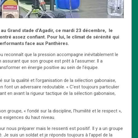
au Grand stade d
’
Agadir, ce mardi 23 d
é
cembre, le
ontr
é
assez confiant. Pour lui, le climat de s
é
r
é
nit
é
qui
performants face aux Panth
è
res.
u reconnaît que la pression accompagne inévitablement le
assurant que son groupe est prêt à l’assumer. Il a
ansformer en énergie positive au sein de l’équipe.
 sur la qualité et l’organisation de la sélection gabonaise,
font un adversaire redoutable. « C’est toujours particulier
ttant en avant la rigueur tactique de la sélection gabonaise,
n groupe, « fondé sur la discipline, l’humilité et le respect »,
es exigences du haut niveau.
 nous préparer mais le ressenti est positif. Il y a un groupe
 Je suis un soldat et je réponds toujours à l’appel de la