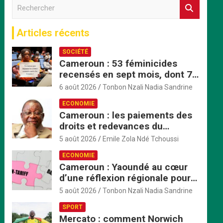
R
e
c
Articles récents
h
e
SOCIÉTÉ
r
Cameroun : 53 féminicides
c
recensés en sept mois, dont 7
h
mineures violées avant d’être
e
6 août 2026
Tonbon Nzali Nadia Sandrine
tuées
r
ECONOMIE
Cameroun : les paiements des
droits et redevances du
ministère du Commerce
5 août 2026
Emile Zola Ndé Tchoussi
passent exclusivement par
ECONOMIE
TresorPay
Cameroun : Yaoundé au cœur
d’une réflexion régionale pour
accélérer la mise en œuvre de
5 août 2026
Tonbon Nzali Nadia Sandrine
la ZLECAf en Afrique centrale
SPORT
Mercato : comment Norwich