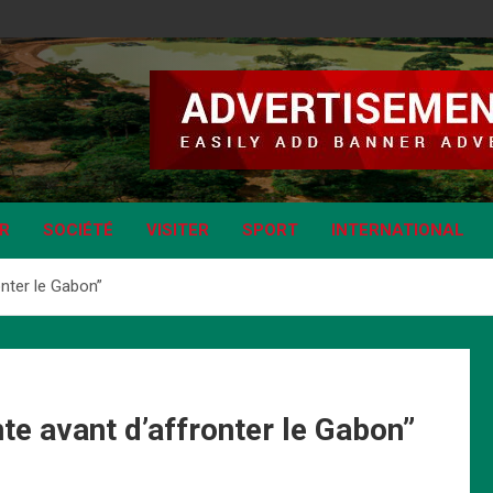
IR
SOCIÉTÉ
VISITER
SPORT
INTERNATIONAL
onter le Gabon”
te avant d’affronter le Gabon”