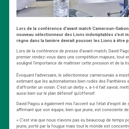
Lors de la conf
é
rence d
’
avant match Cameroun-Gabon 
nouveau s
é
lectionneur des Lions indomptables s
’
est m
r
è
gne dans la tani
è
re devrait pousser les Lions
à ê
tre 
Lors de la conférence de presse d’avant-match, David Pago
premier rendez-vous dans une compétition majeure, tout en 
souligné l’importance de maîtriser cette pression et de la tr
Évoquant l’adversaire, le sélectionneur camerounais a insisté
estimant que les automatismes bien rodés des Panthères en 
d’affronter un voisin. C’est un derby », a-t-il fait savoir, me
aussi bien sur le plan défensif qu’offensif.
David Pagou a également mis l’accent sur l’état d’esprit de so
affirmant que son équipe, bien que jeune, est consciente d
« C’est vrai que nous n’avons pas eu beaucoup de temps pour
jeune, porté par la fougue mais tout le monde est concentré.