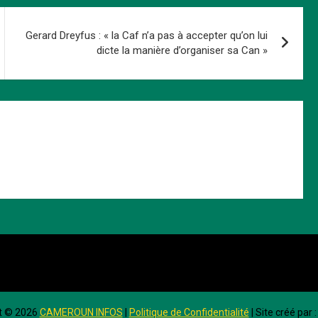
Gerard Dreyfus : « la Caf n’a pas à accepter qu’on lui
dicte la manière d’organiser sa Can »
t ©
2026
CAMEROUN INFOS
|
Politique de Confidentialité
| Site créé par 