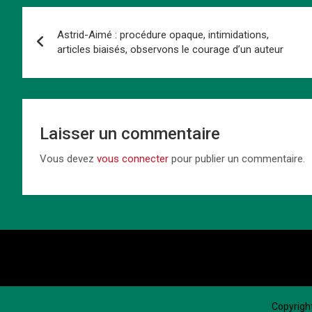
b
o
es
s
dI
Li
g
Navigation
o
d
t
A
n
n
er
Astrid-Aimé : procédure opaque, intimidations,
de
o
o
p
k
articles biaisés, observons le courage d’un auteur
k
n
p
l’article
Laisser un commentaire
Vous devez
vous connecter
pour publier un commentaire.
Copyrigh