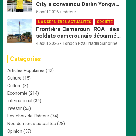
City a convaincu Darlin Yongwa
avec une offre irrésistible
5 août 2026
editeur
NOS DERNIÈRES ACTUALITÉS
SOCIÉTÉ
Frontière Cameroun–RCA : des
soldats camerounais désarmés
par les FACA, la tension monte
4 août 2026
Tonbon Nzali Nadia Sandrine
Catégories
Articles Populaires
(42)
Culture
(15)
Culture
(3)
Economie
(214)
International
(39)
Investir
(53)
Les choix de l'éditeur
(74)
Nos dernières actualités
(28)
Opinion
(57)