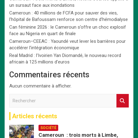
un sursaut face aux inondations
Cameroun : 40 millions de FCFA pour sauver des vies,
l’hôpital de Bafoussam renforce son centre d’hémodialyse
Can féminine 2026 : le Cameroun s’offre un choc explosif
face au Nigeria en quart de finale
Cameroun–CEEAC : Yaoundé veut lever les barrières pour
accélérer l’intégration économique
Real Madrid : l’Ivoirien Yan Diomandé, le nouveau record
africain à 125 millions d’euros
Commentaires récents
Aucun commentaire à afficher.
R
e
c
Articles récents
h
e
SOCIÉTÉ
r
Cameroun : trois morts à Limbe,
c