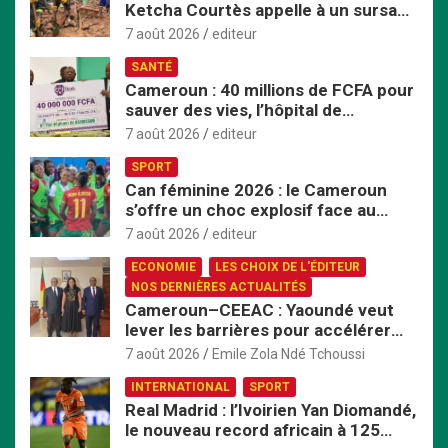
Ketcha Courtès appelle à un sursaut
h
face aux inondations
e
7 août 2026
editeur
r
SANTÉ
Cameroun : 40 millions de FCFA pour
sauver des vies, l’hôpital de
Bafoussam renforce son centre
7 août 2026
editeur
d’hémodialyse
SPORT
Can féminine 2026 : le Cameroun
s’offre un choc explosif face au
Nigeria en quart de finale
7 août 2026
editeur
ECONOMIE
LES CHOIX DE L'ÉDITEUR
NOS DERNIÈRES ACTUALITÉS
Cameroun–CEEAC : Yaoundé veut
lever les barrières pour accélérer
l’intégration économique
7 août 2026
Emile Zola Ndé Tchoussi
INTERNATIONAL
SPORT
Real Madrid : l’Ivoirien Yan Diomandé,
le nouveau record africain à 125