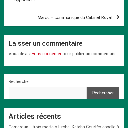
o
o
p
k
l’article
k
n
p
Maroc – communiqué du Cabinet Royal :
Laisser un commentaire
Vous devez
vous connecter
pour publier un commentaire.
Rechercher
Rechercher
Articles récents
Cameroun : trois morts à Limbe, Ketcha Courtès appelle à