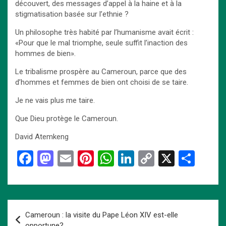
découvert, des messages d’appel à la haine et à la
stigmatisation basée sur l’ethnie ?
Un philosophe très habité par l’humanisme avait écrit :
«Pour que le mal triomphe, seule suffit l’inaction des
hommes de bien».
Le tribalisme prospère au Cameroun, parce que des
d’hommes et femmes de bien ont choisi de se taire.
Je ne vais plus me taire.
Que Dieu protège le Cameroun.
David Atemkeng
F
M
E
Pi
W
Li
C
X
P
a
a
m
nt
h
n
o
ar
ce
st
ail
er
at
ke
py
ta
b
o
es
s
dI
Li
g
Navigation
Cameroun : la visite du Pape Léon XIV est-elle
o
d
t
A
n
n
er
de
opportune?