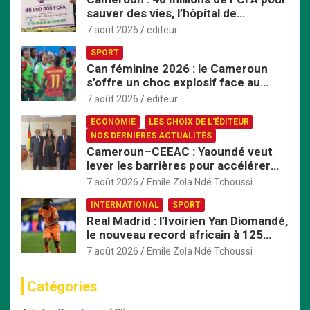
sauver des vies, l’hôpital de
Bafoussam renforce son centre
7 août 2026
editeur
d’hémodialyse
SPORT
Can féminine 2026 : le Cameroun
s’offre un choc explosif face au
Nigeria en quart de finale
7 août 2026
editeur
ECONOMIE
LES CHOIX DE L'ÉDITEUR
NOS DERNIÈRES ACTUALITÉS
Cameroun–CEEAC : Yaoundé veut
lever les barrières pour accélérer
l’intégration économique
7 août 2026
Emile Zola Ndé Tchoussi
INTERNATIONAL
SPORT
Real Madrid : l’Ivoirien Yan Diomandé,
le nouveau record africain à 125
millions d’euros
7 août 2026
Emile Zola Ndé Tchoussi
Catégories