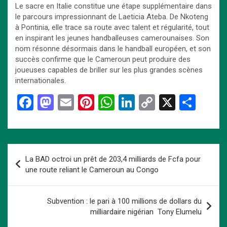
Le sacre en Italie constitue une étape supplémentaire dans
le parcours impressionnant de Laeticia Ateba. De Nkoteng
à Pontinia, elle trace sa route avec talent et régularité, tout
en inspirant les jeunes handballeuses camerounaises. Son
nom résonne désormais dans le handball européen, et son
succès confirme que le Cameroun peut produire des
joueuses capables de briller sur les plus grandes scènes
internationales.
F
M
E
Pi
W
Li
C
X
P
a
a
m
nt
h
n
o
ar
ce
st
ail
er
at
ke
py
ta
b
o
es
s
dI
Li
g
Navigation
La BAD octroi un prêt de 203,4 milliards de Fcfa pour
o
d
t
A
n
n
er
de
une route reliant le Cameroun au Congo
o
o
p
k
l’article
k
n
p
Subvention : le pari à 100 millions de dollars du
milliardaire nigérian Tony Elumelu