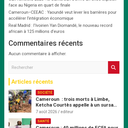
face au Nigeria en quart de finale
Cameroun–CEEAC : Yaoundé veut lever les barrières pour
accélérer l’intégration économique
Real Madrid : l’Ivoirien Yan Diomandé, le nouveau record
africain à 125 millions d’euros
Commentaires récents
Aucun commentaire à afficher.
R
e
c
Articles récents
h
e
SOCIÉTÉ
r
Cameroun : trois morts à Limbe,
c
Ketcha Courtès appelle à un sursaut
h
face aux inondations
e
7 août 2026
editeur
r
SANTÉ
Cameroun : 40 millions de FCFA pour