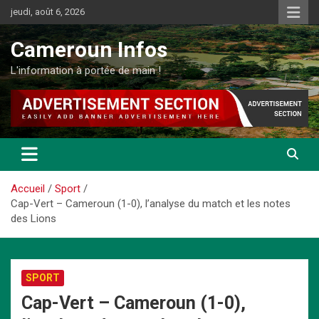
Aller
jeudi, août 6, 2026
au
contenu
Cameroun Infos
L'information à portée de main !
Accueil
Sport
Cap-Vert – Cameroun (1-0), l’analyse du match et les notes
des Lions
SPORT
Cap-Vert – Cameroun (1-0),