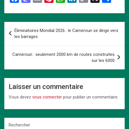
a
a
m
nt
h
n
o
ar
ce
st
ail
er
at
ke
py
ta
b
o
es
s
dI
Li
g
Navigation
Éliminatoires Mondial 2026 : le Cameroun se dirige vers
o
d
t
A
n
n
er
de
les barrages
o
o
p
k
l’article
k
n
p
Cameroun : seulement 2000 km de routes construites
sur les 6000
Laisser un commentaire
Vous devez
vous connecter
pour publier un commentaire.
Rechercher