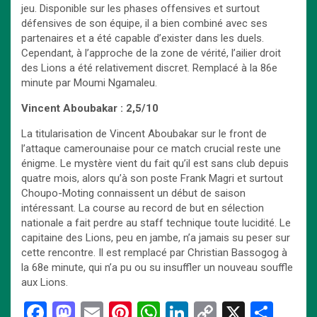
jeu. Disponible sur les phases offensives et surtout
défensives de son équipe, il a bien combiné avec ses
partenaires et a été capable d’exister dans les duels.
Cependant, à l’approche de la zone de vérité, l’ailier droit
des Lions a été relativement discret. Remplacé à la 86e
minute par Moumi Ngamaleu.
Vincent Aboubakar : 2,5/10
La titularisation de Vincent Aboubakar sur le front de
l’attaque camerounaise pour ce match crucial reste une
énigme. Le mystère vient du fait qu’il est sans club depuis
quatre mois, alors qu’à son poste Frank Magri et surtout
Choupo-Moting connaissent un début de saison
intéressant. La course au record de but en sélection
nationale a fait perdre au staff technique toute lucidité. Le
capitaine des Lions, peu en jambe, n’a jamais su peser sur
cette rencontre. Il est remplacé par Christian Bassogog à
la 68e minute, qui n’a pu ou su insuffler un nouveau souffle
aux Lions.
F
M
E
Pi
W
Li
C
X
P