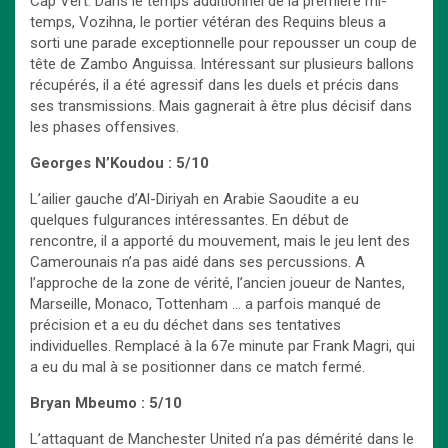
Cap Vert. Dans le temps additionnel de la première mi-
temps, Vozihna, le portier vétéran des Requins bleus a
sorti une parade exceptionnelle pour repousser un coup de
tête de Zambo Anguissa. Intéressant sur plusieurs ballons
récupérés, il a été agressif dans les duels et précis dans
ses transmissions. Mais gagnerait à être plus décisif dans
les phases offensives.
Georges N’Koudou : 5/10
L’ailier gauche d’Al-Diriyah en Arabie Saoudite a eu
quelques fulgurances intéressantes. En début de
rencontre, il a apporté du mouvement, mais le jeu lent des
Camerounais n’a pas aidé dans ses percussions. A
l’approche de la zone de vérité, l’ancien joueur de Nantes,
Marseille, Monaco, Tottenham … a parfois manqué de
précision et a eu du déchet dans ses tentatives
individuelles. Remplacé à la 67e minute par Frank Magri, qui
a eu du mal à se positionner dans ce match fermé.
Bryan Mbeumo : 5/10
L’attaquant de Manchester United n’a pas démérité dans le