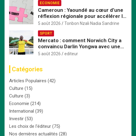
ECONOMIE
Cameroun : Yaoundé au cœur d’une
réflexion régionale pour accélérer la
mise en œuvre de la ZLECAf en
5 août 2026
Tonbon Nzali Nadia Sandrine
Afrique centrale
SPORT
Mercato : comment Norwich City a
convaincu Darlin Yongwa avec une
offre irrésistible
5 août 2026
editeur
Catégories
Articles Populaires
(42)
Culture
(15)
Culture
(3)
Economie
(214)
International
(39)
Investir
(53)
Les choix de l'éditeur
(75)
Nos dernières actualités
(28)