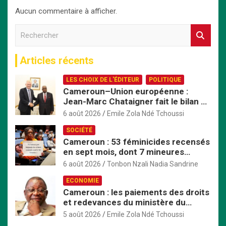
Aucun commentaire à afficher.
R
e
c
Articles récents
h
e
LES CHOIX DE L'ÉDITEUR
POLITIQUE
r
Cameroun–Union européenne :
c
Jean-Marc Chataigner fait le bilan de
h
son mandat avant son départ
e
6 août 2026
Emile Zola Ndé Tchoussi
r
SOCIÉTÉ
Cameroun : 53 féminicides recensés
en sept mois, dont 7 mineures
violées avant d’être tuées
6 août 2026
Tonbon Nzali Nadia Sandrine
ECONOMIE
Cameroun : les paiements des droits
et redevances du ministère du
Commerce passent exclusivement
5 août 2026
Emile Zola Ndé Tchoussi
par TresorPay