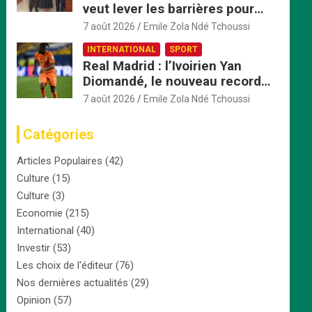
veut lever les barrières pour
accélérer l’intégration
7 août 2026
Emile Zola Ndé Tchoussi
économique
INTERNATIONAL
SPORT
Real Madrid : l’Ivoirien Yan
Diomandé, le nouveau record
africain à 125 millions d’euros
7 août 2026
Emile Zola Ndé Tchoussi
Catégories
Articles Populaires
(42)
Culture
(15)
Culture
(3)
Economie
(215)
International
(40)
Investir
(53)
Les choix de l'éditeur
(76)
Nos dernières actualités
(29)
Opinion
(57)