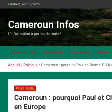
Aller
vendredi, août 7, 2026
au
contenu
Cameroun Infos
L'information à portée de main !
ACTUALITÉS
ECONOMIE
POLITIQUE
INVEST
Accueil
Politique
Cameroun : pourquoi Paul et Chantal BIYA s
POLITIQUE
Cameroun : pourquoi Paul et Ch
en Europe