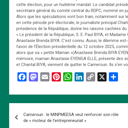
cette élection, pour un huitième mandat. Le candidat présid
secrétaire général du comité central du RDPC, nommé en ju
Alors que les spéculations vont bon train, notamment sur le 
en cette période pré-électorale, le journaliste principal Cha
présidence de la République, donne les raisons cachées du
« Le président de la République, S. E. Paul BIYA, et Madame C
Anastasie Brenda BIYA. C’est connu. Aussi, le dilemme est-il 
favori de l’Élection présidentielle du 12 octobre 2025, com
alors que sa « petite Maman »(Anastasie Brenda BIYA EYENGA
mémoire, maman Anastasie EYENGA ELLE, présente des signe
et Chantal BIYA, viennent de quitter le Cameroun. Ils s’en 
F
M
E
Pi
W
Li
C
X
P
a
a
m
nt
h
n
o
ar
ce
st
ail
er
at
ke
py
ta
b
o
es
s
dI
Li
g
Navigation
o
d
t
A
n
n
er
Cameroun : le MINPMEESA veut renforcer son rôle
de
o
o
p
k
de « moteur de l’entrepreneuriat »