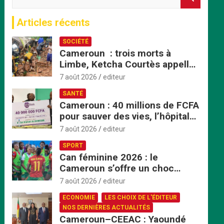
e
c
Articles récents
h
e
SOCIÉTÉ
r
Cameroun : trois morts à
c
Limbe, Ketcha Courtès appelle
h
à un sursaut face aux
e
7 août 2026
editeur
inondations
r
SANTÉ
Cameroun : 40 millions de FCFA
pour sauver des vies, l’hôpital
de Bafoussam renforce son
7 août 2026
editeur
centre d’hémodialyse
SPORT
Can féminine 2026 : le
Cameroun s’offre un choc
explosif face au Nigeria en
7 août 2026
editeur
quart de finale
ECONOMIE
LES CHOIX DE L'ÉDITEUR
NOS DERNIÈRES ACTUALITÉS
Cameroun–CEEAC : Yaoundé