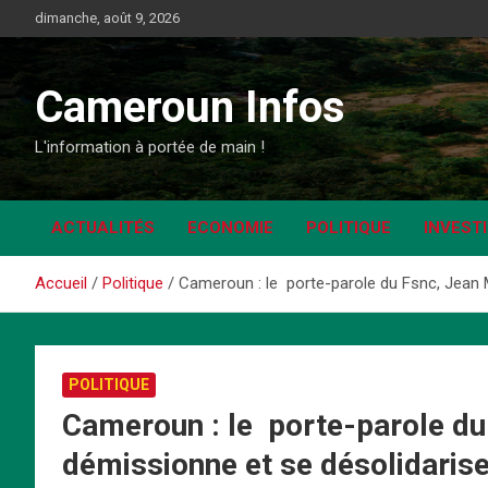
Aller
dimanche, août 9, 2026
au
contenu
Cameroun Infos
L'information à portée de main !
ACTUALITÉS
ECONOMIE
POLITIQUE
INVEST
Accueil
Politique
Cameroun : le porte-parole du Fsnc, Jean 
POLITIQUE
Cameroun : le porte-parole d
démissionne et se désolidaris