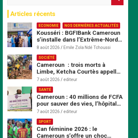
e
c
Articles récents
h
e
ECONOMIE
NOS DERNIÈRES ACTUALITÉS
r
Kousséri : BGFIBank Cameroun
c
s’installe dans l’Extrême-Nord
h
et mise sur le développement
e
8 août 2026
Emile Zola Ndé Tchoussi
local
r
SOCIÉTÉ
Cameroun : trois morts à
Limbe, Ketcha Courtès appelle
à un sursaut face aux
7 août 2026
editeur
inondations
SANTÉ
Cameroun : 40 millions de FCFA
pour sauver des vies, l’hôpital
de Bafoussam renforce son
7 août 2026
editeur
centre d’hémodialyse
SPORT
Can féminine 2026 : le
Cameroun s’offre un choc