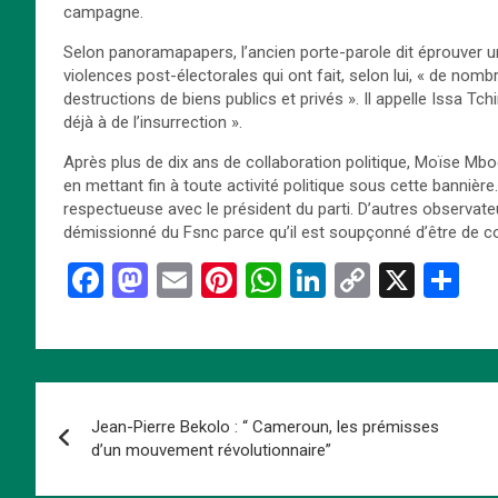
campagne.
Selon panoramapapers, l’ancien porte-parole dit éprouver u
violences post-électorales qui ont fait, selon lui, « de nom
destructions de biens publics et privés ». Il appelle Issa T
déjà à de l’insurrection ».
Après plus de dix ans de collaboration politique, Moïse Mb
en mettant fin à toute activité politique sous cette bannière
respectueuse avec le président du parti. D’autres observate
démissionné du Fsnc parce qu’il est soupçonné d’être de c
F
M
E
Pi
W
Li
C
X
P
a
a
m
nt
h
n
o
ar
ce
st
ail
er
at
ke
py
ta
b
o
es
s
dI
Li
g
Navigation
o
d
t
A
n
n
er
Jean-Pierre Bekolo : “ Cameroun, les prémisses
de
o
o
p
k
d’un mouvement révolutionnaire”
k
n
p
l’article