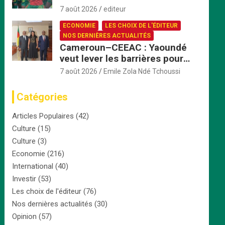
explosif face au Nigeria en
7 août 2026
editeur
quart de finale
ECONOMIE
LES CHOIX DE L'ÉDITEUR
NOS DERNIÈRES ACTUALITÉS
Cameroun–CEEAC : Yaoundé
veut lever les barrières pour
accélérer l’intégration
7 août 2026
Emile Zola Ndé Tchoussi
économique
Catégories
Articles Populaires
(42)
Culture
(15)
Culture
(3)
Economie
(216)
International
(40)
Investir
(53)
Les choix de l'éditeur
(76)
Nos dernières actualités
(30)
Opinion
(57)