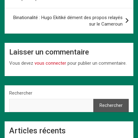
o
o
p
k
l’article
k
n
p
Binationalité : Hugo Ekitiké dément des propos relayés
sur le Cameroun
Laisser un commentaire
Vous devez
vous connecter
pour publier un commentaire.
Rechercher
Rechercher
Articles récents