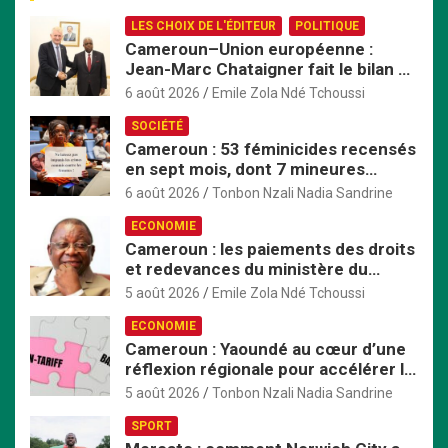
e
LES CHOIX DE L'ÉDITEUR
POLITIQUE
r
Cameroun–Union européenne :
c
Jean-Marc Chataigner fait le bilan de
h
son mandat avant son départ
e
6 août 2026
Emile Zola Ndé Tchoussi
r
SOCIÉTÉ
Cameroun : 53 féminicides recensés
en sept mois, dont 7 mineures
violées avant d’être tuées
6 août 2026
Tonbon Nzali Nadia Sandrine
ECONOMIE
Cameroun : les paiements des droits
et redevances du ministère du
Commerce passent exclusivement
5 août 2026
Emile Zola Ndé Tchoussi
par TresorPay
ECONOMIE
Cameroun : Yaoundé au cœur d’une
réflexion régionale pour accélérer la
mise en œuvre de la ZLECAf en
5 août 2026
Tonbon Nzali Nadia Sandrine
Afrique centrale
SPORT