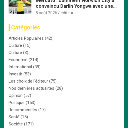
Mercato : comment Norwich City a
convaincu Darlin Yongwa avec une
offre irrésistible
5 août 2026
editeur
Catégories
Articles Populaires
(42)
Culture
(15)
Culture
(3)
Economie
(214)
International
(39)
Investir
(53)
Les choix de l'éditeur
(75)
Nos dernières actualités
(28)
Opinion
(57)
Politique
(153)
Recommendés
(17)
Santé
(15)
Société
(171)