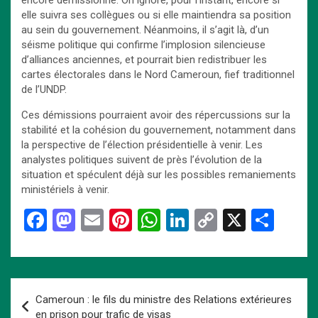
elle suivra ses collègues ou si elle maintiendra sa position
au sein du gouvernement. Néanmoins, il s’agit là, d’un
séisme politique qui confirme l’implosion silencieuse
d’alliances anciennes, et pourrait bien redistribuer les
cartes électorales dans le Nord Cameroun, fief traditionnel
de l’UNDP.
Ces démissions pourraient avoir des répercussions sur la
stabilité et la cohésion du gouvernement, notamment dans
la perspective de l’élection présidentielle à venir. Les
analystes politiques suivent de près l’évolution de la
situation et spéculent déjà sur les possibles remaniements
ministériels à venir.
F
M
E
Pi
W
Li
C
X
P
a
a
m
nt
h
n
o
ar
ce
st
ail
er
at
ke
py
ta
b
o
es
s
dI
Li
g
Navigation
Cameroun : le fils du ministre des Relations extérieures
o
d
t
A
n
n
er
de
en prison pour trafic de visas