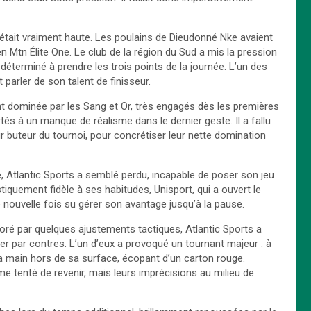
e était vraiment haute. Les poulains de Dieudonné Nke avaient
 Mtn Élite One. Le club de la région du Sud a mis la pression
t déterminé à prendre les trois points de la journée. L’un des
arler de son talent de finisseur.
nt dominée par les Sang et Or, très engagés dès les premières
rtés à un manque de réalisme dans le dernier geste. Il a fallu
ur buteur du tournoi, pour concrétiser leur nette domination
e, Atlantic Sports a semblé perdu, incapable de poser son jeu
stiquement fidèle à ses habitudes, Unisport, qui a ouvert le
e nouvelle fois su gérer son avantage jusqu’à la pause.
oré par quelques ajustements tactiques, Atlantic Sports a
érer par contres. L’un d’eux a provoqué un tournant majeur : à
e la main hors de sa surface, écopant d’un carton rouge.
me tenté de revenir, mais leurs imprécisions au milieu de