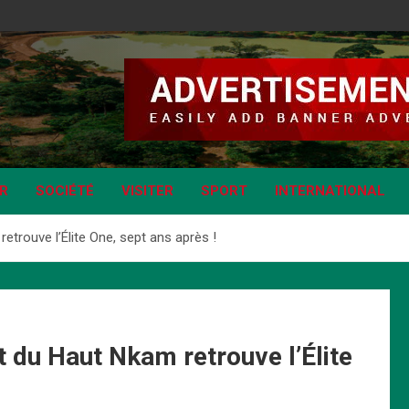
IR
SOCIÉTÉ
VISITER
SPORT
INTERNATIONAL
trouve l’Élite One, sept ans après !
 du Haut Nkam retrouve l’Élite