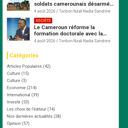
soldats camerounais désarmés
par les FACA, la tension monte
4 août 2026
Tonbon Nzali Nadia Sandrine
SOCIÉTÉ
Le Cameroun réforme la
formation doctorale avec la
création d’une Commission
4 août 2026
Tonbon Nzali Nadia Sandrine
nationale dédiée
Catégories
Articles Populaires
(42)
Culture
(15)
Culture
(3)
Economie
(214)
International
(39)
Investir
(53)
Les choix de l'éditeur
(74)
Nos dernières actualités
(28)
Opinion
(57)