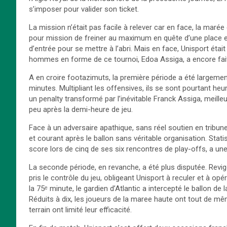
s’imposer pour valider son ticket.
La mission n’était pas facile à relever car en face, la maré
pour mission de freiner au maximum en quête d’une place en
d’entrée pour se mettre à l’abri. Mais en face, Unisport étai
hommes en forme de ce tournoi, Edoa Assiga, a encore fait p
A en croire footazimuts, la première période a été largeme
minutes. Multipliant les offensives, ils se sont pourtant heu
un penalty transformé par l’inévitable Franck Assiga, meille
peu après la demi-heure de jeu.
Face à un adversaire apathique, sans réel soutien en tribun
et courant après le ballon sans véritable organisation. Stati
score lors de cinq de ses six rencontres de play-offs, a un
La seconde période, en revanche, a été plus disputée. Revig
pris le contrôle du jeu, obligeant Unisport à reculer et à op
la 75ᵉ minute, le gardien d’Atlantic a intercepté le ballon d
Réduits à dix, les joueurs de la maree haute ont tout de mê
terrain ont limité leur efficacité.