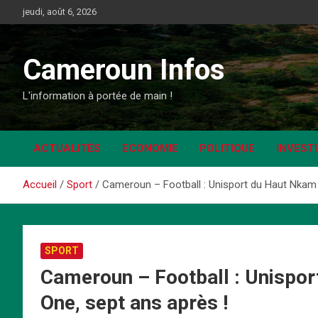
Aller
jeudi, août 6, 2026
au
contenu
Cameroun Infos
L'information à portée de main !
ACTUALITÉS
ECONOMIE
POLITIQUE
INVEST
Accueil
Sport
Cameroun – Football : Unisport du Haut Nkam re
SPORT
Cameroun – Football : Unisport
One, sept ans après !