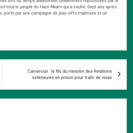
ches lors du temps additionnel, brillamment repoussées par le
c’est tout le peuple du Haut-Nkam qui a exulté. Sept ans après
One, porté par une campagne de play-offs maîtrisée et un
Cameroun : le fils du ministre des Relations
extérieures en prison pour trafic de visas