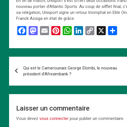
En fin de match, Unisport s’est offert deux occasions fran
nouveau portier d’Atlantic Sports. Au coup de sifflet final, 
sa relégation, Unisport signe un retour triomphal en Elite 
Franck Assiga en état de grâce.
F
M
E
Pi
W
Li
C
X
P
a
a
m
nt
h
n
o
ar
ce
st
ail
er
at
ke
py
ta
b
o
es
s
dI
Li
g
Navigation
o
d
t
A
n
n
er
Qui est le Camerounais George Elombi, le nouveau
de
o
o
p
k
président d’Afreximbank ?
k
n
p
l’article
Laisser un commentaire
Vous devez
vous connecter
pour publier un commentaire.