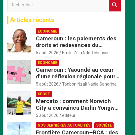
R
e
c
Articles récents
h
e
ECONOMIE
r
Cameroun : les paiements des
c
droits et redevances du
h
ministère du Commerce
e
5 août 2026
Emile Zola Ndé Tchoussi
passent exclusivement par
r
ECONOMIE
TresorPay
Cameroun : Yaoundé au cœur
d’une réflexion régionale pour
accélérer la mise en œuvre de
5 août 2026
Tonbon Nzali Nadia Sandrine
la ZLECAf en Afrique centrale
SPORT
Mercato : comment Norwich
City a convaincu Darlin Yongwa
avec une offre irrésistible
5 août 2026
editeur
NOS DERNIÈRES ACTUALITÉS
SOCIÉTÉ
Frontière Cameroun–RCA : des