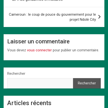
o
o
p
k
l’article
k
n
p
Cameroun : le coup de pouce du gouvernement pour le
projet Ndolè City
Laisser un commentaire
Vous devez
vous connecter
pour publier un commentaire.
Rechercher
Rechercher
Articles récents