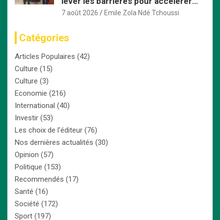
lever les barrières pour accélérer
l’intégration économique
7 août 2026
Emile Zola Ndé Tchoussi
Catégories
Articles Populaires
(42)
Culture
(15)
Culture
(3)
Economie
(216)
International
(40)
Investir
(53)
Les choix de l'éditeur
(76)
Nos dernières actualités
(30)
Opinion
(57)
Politique
(153)
Recommendés
(17)
Santé
(16)
Société
(172)
Sport
(197)