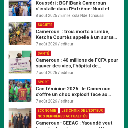
Kousséri : BGFIBank Cameroun
c
s’installe dans l’Extrême-Nord et
h
mise sur le développement local
e
8 août 2026
Emile Zola Ndé Tchoussi
r
SOCIÉTÉ
Cameroun : trois morts à Limbe,
Ketcha Courtès appelle à un sursaut
face aux inondations
7 août 2026
editeur
SANTÉ
Cameroun : 40 millions de FCFA pour
sauver des vies, l’hôpital de
Bafoussam renforce son centre
7 août 2026
editeur
d’hémodialyse
SPORT
Can féminine 2026 : le Cameroun
s’offre un choc explosif face au
Nigeria en quart de finale
7 août 2026
editeur
ECONOMIE
LES CHOIX DE L'ÉDITEUR
NOS DERNIÈRES ACTUALITÉS
Cameroun–CEEAC : Yaoundé veut