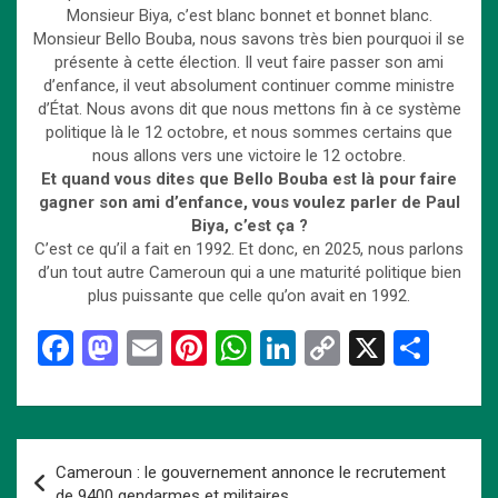
Monsieur Biya, c’est blanc bonnet et bonnet blanc.
Monsieur Bello Bouba, nous savons très bien pourquoi il se
présente à cette élection. Il veut faire passer son ami
d’enfance, il veut absolument continuer comme ministre
d’État. Nous avons dit que nous mettons fin à ce système
politique là le 12 octobre, et nous sommes certains que
nous allons vers une victoire le 12 octobre.
Et quand vous dites que Bello Bouba est là pour faire
gagner son ami d’enfance, vous voulez parler de Paul
Biya, c’est ça ?
C’est ce qu’il a fait en 1992. Et donc, en 2025, nous parlons
d’un tout autre Cameroun qui a une maturité politique bien
plus puissante que celle qu’on avait en 1992.
F
M
E
Pi
W
Li
C
X
P
a
a
m
nt
h
n
o
ar
ce
st
ail
er
at
ke
py
ta
b
o
es
s
dI
Li
g
Navigation
Cameroun : le gouvernement annonce le recrutement
o
d
t
A
n
n
er
de
de 9400 gendarmes et militaires