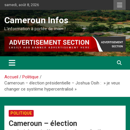
Aller
samedi, août 8, 2026
au
contenu
Cameroun Infos
L'information à portée de main !
Accueil
Politique
Cameroun – élection présidentielle – Joshua Osih : » je veux
changer ce système hypercentralisé »
POLITIQUE
Cameroun – élection