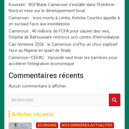
Kousséri : BGFIBank Cameroun s’installe dans l’Extrême-
Nord et mise sur le développement local
Cameroun : trois morts à Limbe, Ketcha Courtès appelle à
un sursaut face aux inondations
Cameroun : 40 millions de FCFA pour sauver des vies,
l’hôpital de Bafoussam renforce son centre d’hémodialyse
Can féminine 2026 : le Cameroun s’offre un choc explosif
face au Nigeria en quart de finale
Cameroun–CEEAC : Yaoundé veut lever les barrières pour
accélérer l’intégration économique
Commentaires récents
Aucun commentaire à afficher.
R
e
c
Articles récents
h
e
ECONOMIE
NOS DERNIÈRES ACTUALITÉS
r