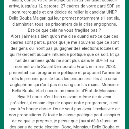
Alors, contre votre stratégie de rester candidat quoiqu’il
arrive, jusqu’au 12 octobre, 27 cadres de votre parti SDF se
sont regroupés et ont décidé de rallier le candidat UNDP
Bello Bouba Maigari qui leur promet notamment s’il est élu,
d’amnistier, tous les prisonniers de la crise anglophone.
Est-ce que cela ne vous fragilise pas ?
Alors j’aimerais bien qu’on me dise quand est-ce que ces
cadres sont partis, parce que je me souviens que ce sont
des gens qui n’ont pas pu gagner des élections locales et
qui n’exercent aucune influence politique que ce soit. Et ça
fait des années qu’ils ne sont plus dans le SDF. Et au
moment où le Social Democratic Front, en mars 2023,
présentait son programme politique et proposait l’amnistie
dès le premier jour de tous les prisonniers liés à la crise
anglophone qui n’ont pas du sang sur les mains, Monsieur
Bello Bouba était encore un ministre d’État de Monsieur
Biya. Et donc, c’est bien si avant même de devenir
président, il essaie déjà de copier notre programme, c’est
une très bonne chose. On ne veut pas avoir l’exclusivité de
nos propositions. Si toute la classe politique peut s’inspirer
de ce que je propose, je pense que j’aurai déjà réussi un
des paris de cette élection. Donc, Monsieur Bello Bouba et