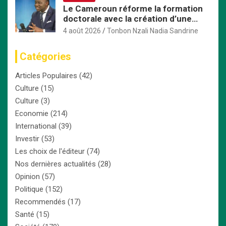
Le Cameroun réforme la formation
doctorale avec la création d’une
Commission nationale dédiée
4 août 2026
Tonbon Nzali Nadia Sandrine
Catégories
Articles Populaires
(42)
Culture
(15)
Culture
(3)
Economie
(214)
International
(39)
Investir
(53)
Les choix de l'éditeur
(74)
Nos dernières actualités
(28)
Opinion
(57)
Politique
(152)
Recommendés
(17)
Santé
(15)