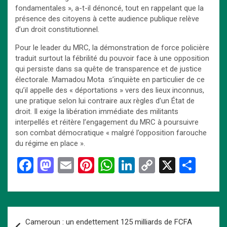
fondamentales », a-t-il dénoncé, tout en rappelant que la
présence des citoyens à cette audience publique relève
d’un droit constitutionnel.
Pour le leader du MRC, la démonstration de force policière
traduit surtout la fébrilité du pouvoir face à une opposition
qui persiste dans sa quête de transparence et de justice
électorale. Mamadou Mota s’inquiète en particulier de ce
qu’il appelle des « déportations » vers des lieux inconnus,
une pratique selon lui contraire aux règles d’un État de
droit. Il exige la libération immédiate des militants
interpellés et réitère l’engagement du MRC à poursuivre
son combat démocratique « malgré l’opposition farouche
du régime en place ».
F
M
E
Pi
W
Li
C
X
P
a
a
m
nt
h
n
o
ar
ce
st
ail
er
at
ke
py
ta
b
o
es
s
dI
Li
g
Navigation
Cameroun : un endettement 125 milliards de FCFA