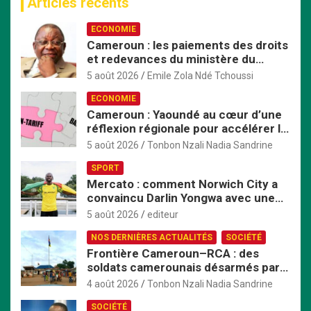
Articles récents
h
e
ECONOMIE
r
Cameroun : les paiements des droits
c
et redevances du ministère du
h
Commerce passent exclusivement
e
5 août 2026
Emile Zola Ndé Tchoussi
par TresorPay
r
ECONOMIE
Cameroun : Yaoundé au cœur d’une
réflexion régionale pour accélérer la
mise en œuvre de la ZLECAf en
5 août 2026
Tonbon Nzali Nadia Sandrine
Afrique centrale
SPORT
Mercato : comment Norwich City a
convaincu Darlin Yongwa avec une
offre irrésistible
5 août 2026
editeur
NOS DERNIÈRES ACTUALITÉS
SOCIÉTÉ
Frontière Cameroun–RCA : des
soldats camerounais désarmés par
les FACA, la tension monte
4 août 2026
Tonbon Nzali Nadia Sandrine
SOCIÉTÉ