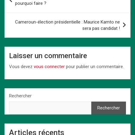
o
d
t
A
n
n
er
de
pourquoi faire ?
o
o
p
k
l’article
k
n
p
Cameroun-élection présidentielle : Maurice Kamto ne
sera pas candidat !
Laisser un commentaire
Vous devez
vous connecter
pour publier un commentaire.
Rechercher
Rechercher
Articles récents