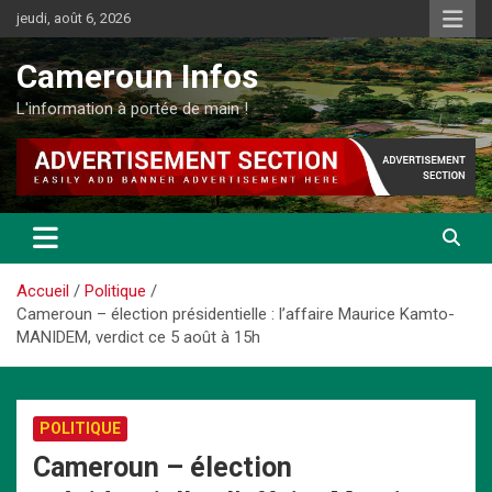
Aller
jeudi, août 6, 2026
au
contenu
Cameroun Infos
L'information à portée de main !
Accueil
Politique
Cameroun – élection présidentielle : l’affaire Maurice Kamto-
MANIDEM, verdict ce 5 août à 15h
POLITIQUE
Cameroun – élection