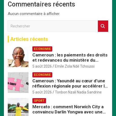
Commentaires récents
Aucun commentaire à afficher.
R
e
c
Articles récents
h
e
ECONOMIE
r
Cameroun : les paiements des droits
c
et redevances du ministère du
h
Commerce passent exclusivement
e
5 août 2026
Emile Zola Ndé Tchoussi
par TresorPay
r
ECONOMIE
Cameroun : Yaoundé au cœur d’une
réflexion régionale pour accélérer la
mise en œuvre de la ZLECAf en
5 août 2026
Tonbon Nzali Nadia Sandrine
Afrique centrale
SPORT
Mercato : comment Norwich City a
convaincu Darlin Yongwa avec une