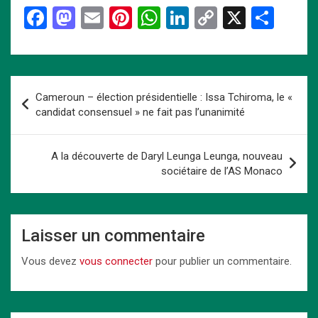
F
M
E
Pi
W
Li
C
X
P
a
a
m
nt
h
n
o
ar
ce
st
ail
er
at
ke
py
ta
b
o
es
s
dI
Li
g
Navigation
Cameroun – élection présidentielle : Issa Tchiroma, le «
o
d
t
A
n
n
er
de
candidat consensuel » ne fait pas l’unanimité
o
o
p
k
l’article
k
n
p
A la découverte de Daryl Leunga Leunga, nouveau
sociétaire de l’AS Monaco
Laisser un commentaire
Vous devez
vous connecter
pour publier un commentaire.