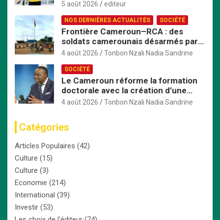
offre irrésistible
5 août 2026
editeur
NOS DERNIÈRES ACTUALITÉS
SOCIÉTÉ
Frontière Cameroun–RCA : des
soldats camerounais désarmés par
les FACA, la tension monte
4 août 2026
Tonbon Nzali Nadia Sandrine
SOCIÉTÉ
Le Cameroun réforme la formation
doctorale avec la création d’une
Commission nationale dédiée
4 août 2026
Tonbon Nzali Nadia Sandrine
Catégories
Articles Populaires
(42)
Culture
(15)
Culture
(3)
Economie
(214)
International
(39)
Investir
(53)
Les choix de l'éditeur
(74)