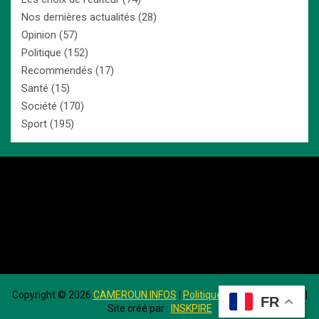
Nos dernières actualités
(28)
Opinion
(57)
Politique
(152)
Recommendés
(17)
Santé
(15)
Société
(170)
Sport
(195)
Copyright ©
2026
CAMEROUN INFOS
|
Politique de Confidentialité
|
FR
Site créé par :
INSKPIRE