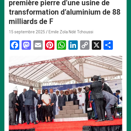
première pierre d’une usine de
transformation d’aluminium de 88
milliards de F
15 septembre 2025
Emile Zola Ndé Tchoussi
F
M
E
Pi
W
Li
C
X
P
a
a
m
nt
h
n
o
ar
ce
st
ail
er
at
ke
py
ta
b
o
es
s
dI
Li
g
o
d
t
A
n
n
er
o
o
p
k
k
n
p