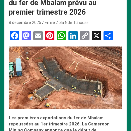
du fer de Mbalam prévu au
premier trimestre 2026
8 décembre 2025
Emile Zola Ndé Tchoussi
F
M
E
Pi
W
Li
C
X
P
a
a
m
nt
h
n
o
ar
ce
st
ail
er
at
ke
py
ta
b
o
es
s
dI
Li
g
o
d
t
A
n
n
er
o
o
p
k
k
n
p
L
es premières exportations du fer de Mbalam
repoussées au 1er trimestre 2026. La Cameroon
Mining Company annonce que
le début de