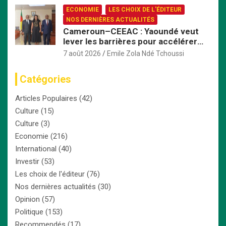
ECONOMIE
LES CHOIX DE L'ÉDITEUR
NOS DERNIÈRES ACTUALITÉS
Cameroun–CEEAC : Yaoundé veut
lever les barrières pour accélérer
l’intégration économique
7 août 2026
Emile Zola Ndé Tchoussi
Catégories
Articles Populaires
(42)
Culture
(15)
Culture
(3)
Economie
(216)
International
(40)
Investir
(53)
Les choix de l'éditeur
(76)
Nos dernières actualités
(30)
Opinion
(57)
Politique
(153)
Recommendés
(17)