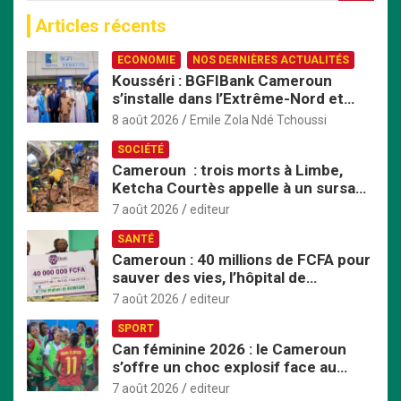
c
Articles récents
h
e
ECONOMIE
NOS DERNIÈRES ACTUALITÉS
r
Kousséri : BGFIBank Cameroun
c
s’installe dans l’Extrême-Nord et
h
mise sur le développement local
e
8 août 2026
Emile Zola Ndé Tchoussi
r
SOCIÉTÉ
Cameroun : trois morts à Limbe,
Ketcha Courtès appelle à un sursaut
face aux inondations
7 août 2026
editeur
SANTÉ
Cameroun : 40 millions de FCFA pour
sauver des vies, l’hôpital de
Bafoussam renforce son centre
7 août 2026
editeur
d’hémodialyse
SPORT
Can féminine 2026 : le Cameroun
s’offre un choc explosif face au
Nigeria en quart de finale
7 août 2026
editeur