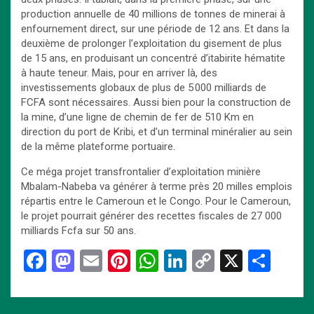
production annuelle de 40 millions de tonnes de minerai à
enfournement direct, sur une période de 12 ans. Et dans la
deuxième de prolonger l’exploitation du gisement de plus
de 15 ans, en produisant un concentré d’itabirite hématite
à haute teneur. Mais, pour en arriver là, des
investissements globaux de plus de 5 000 milliards de
FCFA sont nécessaires. Aussi bien pour la construction de
la mine, d’une ligne de chemin de fer de 510 Km en
direction du port de Kribi, et d’un terminal minéralier au sein
de la même plateforme portuaire.
Ce méga projet transfrontalier d’exploitation minière
Mbalam-Nabeba va générer à terme près 20 milles emplois
répartis entre le Cameroun et le Congo. Pour le Cameroun,
le projet pourrait générer des recettes fiscales de 27 000
milliards Fcfa sur 50 ans.
F
M
E
Pi
W
Li
C
X
P
a
a
m
nt
h
n
o
ar
ce
st
ail
er
at
ke
py
ta