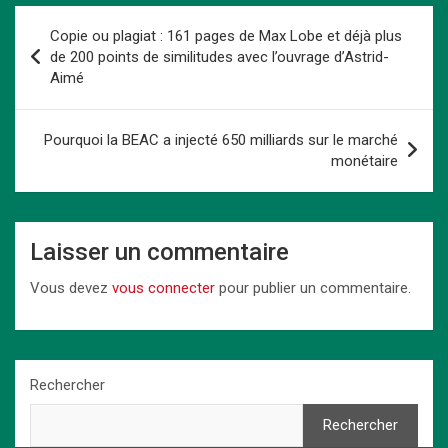
b
o
es
s
dI
Li
g
Navigation
Copie ou plagiat : 161 pages de Max Lobe et déjà plus
o
d
t
A
n
n
er
de
de 200 points de similitudes avec l’ouvrage d’Astrid-
o
o
p
k
Aimé
l’article
k
n
p
Pourquoi la BEAC a injecté 650 milliards sur le marché
monétaire
Laisser un commentaire
Vous devez
vous connecter
pour publier un commentaire.
Rechercher
Rechercher