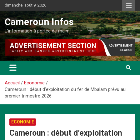
Aller
dimanche, août 9, 2026
au
contenu
Cameroun Infos
L'information à portée de main !
Accueil
Economie
Cameroun : début d’exploitation du fer de Mbalam prévu au
premier trimestre 2026
ECONOMIE
Cameroun : début d’exploitation