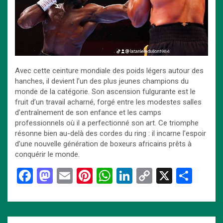
Avec cette ceinture mondiale des poids légers autour des
hanches, il devient l’un des plus jeunes champions du
monde de la catégorie. Son ascension fulgurante est le
fruit d’un travail acharné, forgé entre les modestes salles
d’entraînement de son enfance et les camps
professionnels où il a perfectionné son art. Ce triomphe
résonne bien au-delà des cordes du ring : il incarne l’espoir
d’une nouvelle génération de boxeurs africains prêts à
conquérir le monde.
F
M
E
Pi
W
Li
C
X
P
a
a
m
nt
h
n
o
ar
ce
st
ail
er
at
ke
py
ta