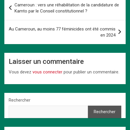
b
o
es
s
dI
Li
g
Navigation
Cameroun : vers une réhabilitation de la candidature de
o
d
t
A
n
n
er
de
Kamto par le Conseil constitutionnel ?
o
o
p
k
l’article
k
n
p
Au Cameroun, au moins 77 féminicides ont été commis
en 2024
Laisser un commentaire
Vous devez
vous connecter
pour publier un commentaire.
Rechercher
Rechercher