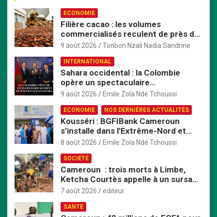
e
ECONOMIE
r
Filière cacao : les volumes
c
commercialisés reculent de près de
h
20 % au Cameroun
e
9 août 2026
Tonbon Nzali Nadia Sandrine
r
INTERNATIONAL
Sahara occidental : la Colombie
opère un spectaculaire
rapprochement avec le Maroc
9 août 2026
Emile Zola Ndé Tchoussi
ECONOMIE
NOS DERNIÈRES ACTUALITÉS
Kousséri : BGFIBank Cameroun
s’installe dans l’Extrême-Nord et
mise sur le développement local
8 août 2026
Emile Zola Ndé Tchoussi
SOCIÉTÉ
Cameroun : trois morts à Limbe,
Ketcha Courtès appelle à un sursaut
face aux inondations
7 août 2026
editeur
SANTÉ