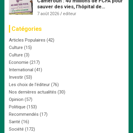
Cameroun : 40 millions de FCFA pour
sauver des vies, l’hôpital de
Bafoussam renforce son centre
7 août 2026
editeur
d’hémodialyse
Catégories
Articles Populaires
(42)
Culture
(15)
Culture
(3)
Economie
(217)
International
(41)
Investir
(53)
Les choix de l'éditeur
(76)
Nos dernières actualités
(30)
Opinion
(57)
Politique
(153)
Recommendés
(17)
Santé
(16)
Société
(172)