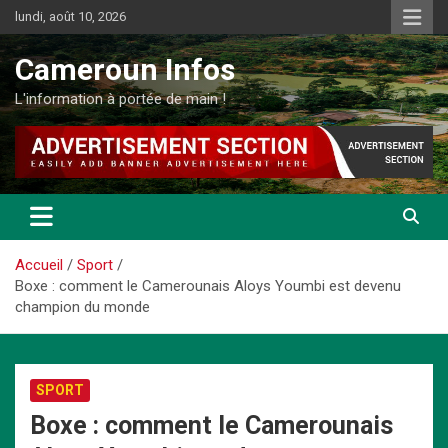
Aller
lundi, août 10, 2026
au
contenu
Cameroun Infos
L'information à portée de main !
Accueil
Sport
Boxe : comment le Camerounais Aloys Youmbi est devenu
champion du monde
SPORT
Boxe : comment le Camerounais