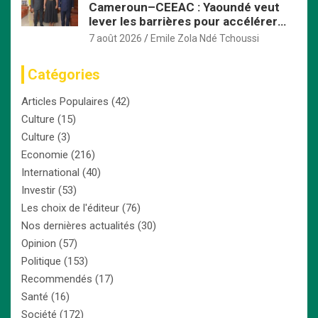
Cameroun–CEEAC : Yaoundé veut
lever les barrières pour accélérer
l’intégration économique
7 août 2026
Emile Zola Ndé Tchoussi
Catégories
Articles Populaires
(42)
Culture
(15)
Culture
(3)
Economie
(216)
International
(40)
Investir
(53)
Les choix de l'éditeur
(76)
Nos dernières actualités
(30)
Opinion
(57)
Politique
(153)
Recommendés
(17)
Santé
(16)
Société
(172)