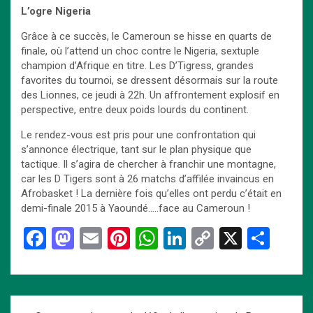
L’ogre Nigeria
Grâce à ce succès, le Cameroun se hisse en quarts de
finale, où l’attend un choc contre le Nigeria, sextuple
champion d’Afrique en titre. Les D’Tigress, grandes
favorites du tournoi, se dressent désormais sur la route
des Lionnes, ce jeudi à 22h. Un affrontement explosif en
perspective, entre deux poids lourds du continent.
Le rendez-vous est pris pour une confrontation qui
s’annonce électrique, tant sur le plan physique que
tactique. Il s’agira de chercher à franchir une montagne,
car les D Tigers sont à 26 matchs d’affilée invaincus en
Afrobasket ! La dernière fois qu’elles ont perdu c’était en
demi-finale 2015 à Yaoundé…..face au Cameroun !
F
M
E
Pi
W
Li
C
X
P
a
a
m
nt
h
n
o
ar
ce
st
ail
er
at
ke
py
ta
b
o
es
s
dI
Li
g
Navigation