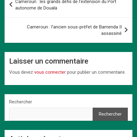
Cameroun : les grands défis de l’extension du Port
o
d
t
A
n
n
er
de
autonome de Douala
o
o
p
k
l’article
k
n
p
Cameroun : l’ancien sous-préfet de Bamenda II
assassiné
Laisser un commentaire
Vous devez
vous connecter
pour publier un commentaire.
Rechercher
Rechercher