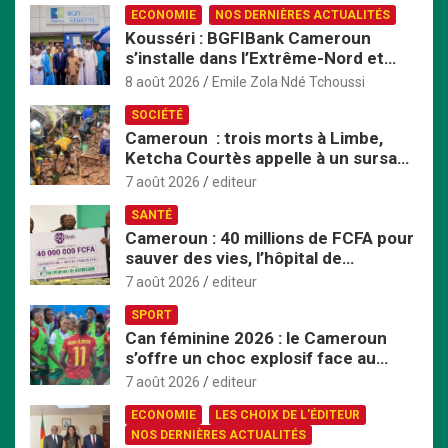
ECONOMIE
NOS DERNIÈRES ACTUALITÉS
r
Kousséri : BGFIBank Cameroun
c
s’installe dans l’Extrême-Nord et
h
mise sur le développement local
e
8 août 2026
Emile Zola Ndé Tchoussi
r
SOCIÉTÉ
Cameroun : trois morts à Limbe,
Ketcha Courtès appelle à un sursaut
face aux inondations
7 août 2026
editeur
SANTÉ
Cameroun : 40 millions de FCFA pour
sauver des vies, l’hôpital de
Bafoussam renforce son centre
7 août 2026
editeur
d’hémodialyse
SPORT
Can féminine 2026 : le Cameroun
s’offre un choc explosif face au
Nigeria en quart de finale
7 août 2026
editeur
ECONOMIE
LES CHOIX DE L'ÉDITEUR
NOS DERNIÈRES ACTUALITÉS