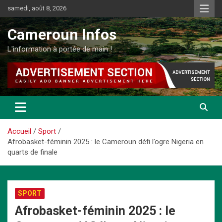
Aller
samedi, août 8, 2026
au
contenu
Cameroun Infos
L'information à portée de main !
Accueil
Sport
Afrobasket-féminin 2025 : le Cameroun défi l’ogre Nigeria en
quarts de finale
SPORT
Afrobasket-féminin 2025 : le