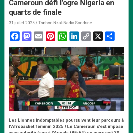
Cameroun défi l’ogre Nigeria en
quarts de finale
31 juillet 2025
Tonbon Nzali Nadia Sandrine
F
M
E
Pi
W
Li
C
X
P
a
a
m
nt
h
n
o
ar
ce
st
ail
er
at
ke
py
ta
b
o
es
s
dI
Li
g
o
d
t
A
n
n
er
o
o
p
k
k
n
p
Les Lionnes indomptables poursuivent leur parcours à
l’Afrobasket féminin 2025 ! Le Cameroun s’est imposé
avec autorité face à l’Angola (85-64) ce mercredi 30